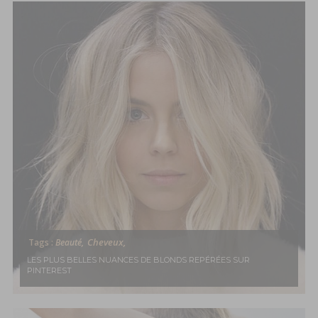
Inspirations, style et sélections
shopping
directement dans votre boite
aux lettres !
This popup will close in:
58
FERMER
Cheveux,
Tags :
Beauté,
LES PLUS BELLES NUANCES DE BLONDS REPÉRÉES SUR
PINTEREST