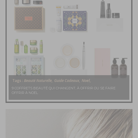
Noel,
Tags :
Beauté Naturelle,
Guide Cadeaux,
9 COFFRETS BEAUTÉ QUI CHANGENT, À OFFRIR OU SE FAIRE
OFFRIR À NOËL