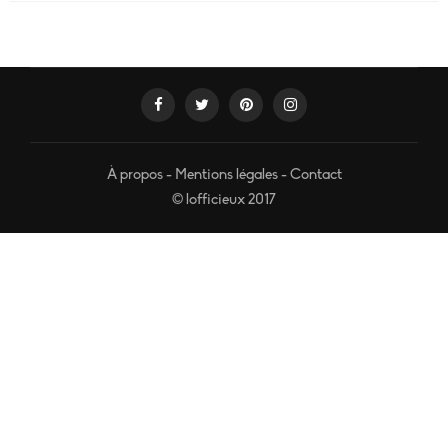
À propos
-
Mentions légales
-
Contact
© lofficieux 2017