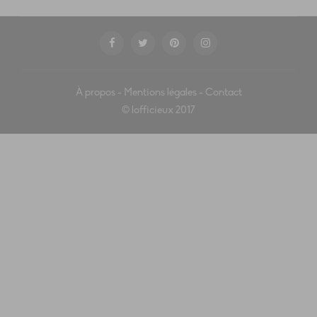
À propos
-
Mentions légales
-
Contact
© lofficieux 2017