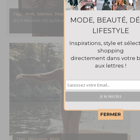
Shopping,
Tags :
Mode,
Selection,
MODE, BEAUTÉ, DÉ
LES 21 NOUVEAUTÉS QU’ON AIME CETTE SEMAINE
LIFESTYLE
Inspirations, style et sélec
shopping
directement dans votre b
aux lettres !
This popup will close in:
5
FERMER
Mode,
Tags :
Découverte,