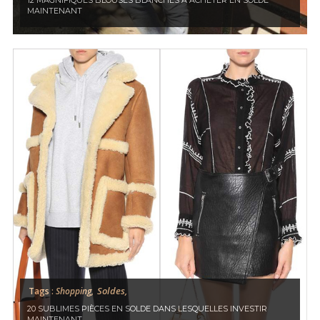
12 MAGNIFIQUES BLOUSES BLANCHES À ACHETER EN SOLDE
MAINTENANT
Soldes,
Tags :
Shopping,
20 SUBLIMES PIÈCES EN SOLDE DANS LESQUELLES INVESTIR
MAINTENANT