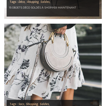
Soldes,
Tags :
Déco,
Shopping,
15 OBJETS DÉCO SOLDÉS À SHOPPER MAINTENANT
Soldes,
Tags :
Sacs,
Shopping,