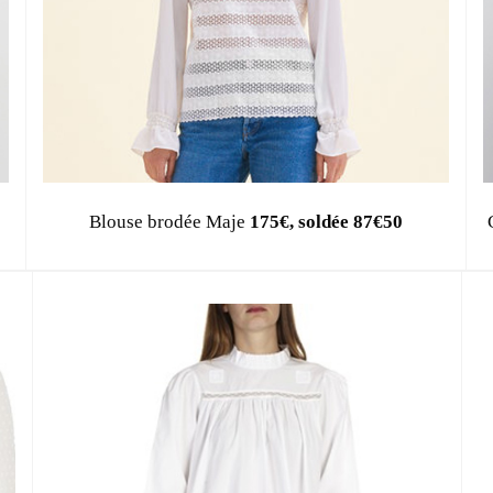
Blouse brodée Maje
175€, soldée 87€50
MODE, BEAUTÉ, DÉCO, LIFESTYL