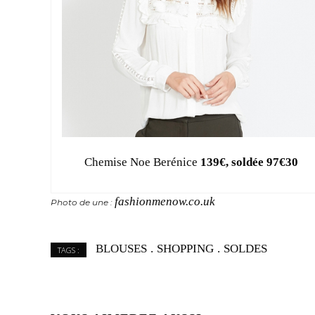
Chemise Noe Berénice
139€, soldée 97€30
fashionmenow.co.uk
Photo de une :
BLOUSES
SHOPPING
SOLDES
TAGS :