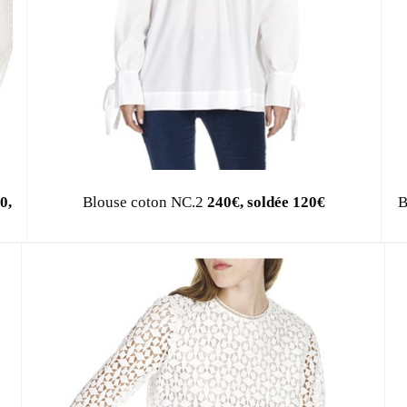
Inspirations, style et sélections shopping
directement dans votre boite aux lettres !
This popup will close in:
59
0,
Blouse coton NC.2
240€, soldée 120€
B