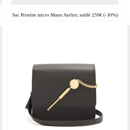
MODE, BEAUTÉ, DÉCO, LIFESTYL
Sac Pristine micro Manu Atelier, soldé 259€ (-30%)
Inspirations, style et sélections shopping
directement dans votre boite aux lettres !
This popup will close in:
59