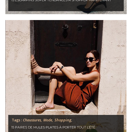
15 ESCARPINS SUPER TENDANCES À SHOPPER MAINTENANT
MODE, BEAUTÉ, DÉCO,
LIFESTYLE
Inspirations, style et sélections
shopping
directement dans votre boite
aux lettres !
Shopping,
Tags :
Chaussures,
Mode,
15 PAIRES DE MULES PLATES À PORTER TOUT L’ÉTÉ