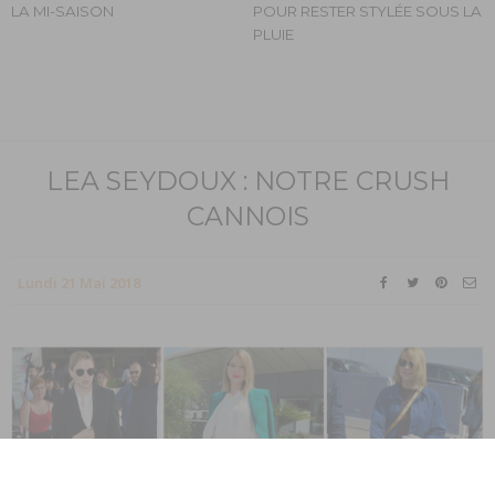
LA MI-SAISON
POUR RESTER STYLÉE SOUS LA
PLUIE
LEA SEYDOUX : NOTRE CRUSH
CANNOIS
Lundi 21 Mai 2018