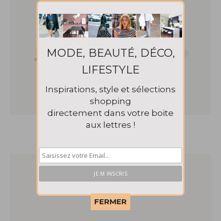
MODE, BEAUTÉ, DÉCO,
LIFESTYLE
Inspirations, style et sélections
shopping
directement dans votre boite
aux lettres !
Sandales à pois Mango 25€99
This popup will close in:
58
FERMER