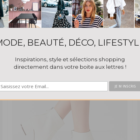
MODE, BEAUTÉ, DÉCO, LIFESTYL
Bottines Jeffrey Campbell
$175
Inspirations, style et sélections shopping
directement dans votre boite aux lettres !
This popup will close in:
55