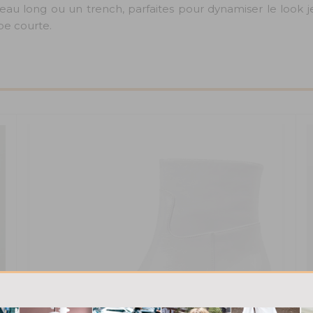
au long ou un trench, parfaites pour dynamiser le look j
be courte.