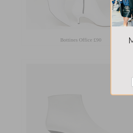
Bottines Office
£90