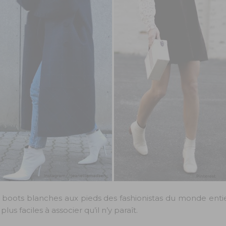
es boots blanches aux pieds des fashionistas du monde enti
us faciles à associer qu’il n’y paraît.