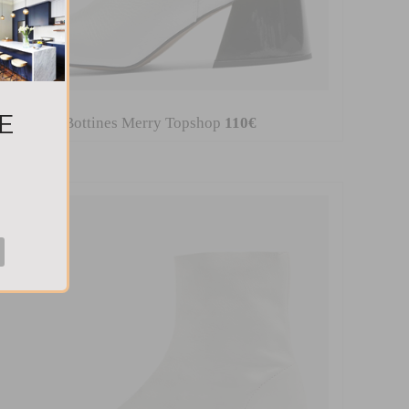
E
Bottines Merry Topshop
110€