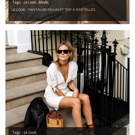
Mode,
Tags :
Le Look,
LE LOOK : PANTALON EN LIN ET TOP À BRETELLES
Le Look,
Tags :