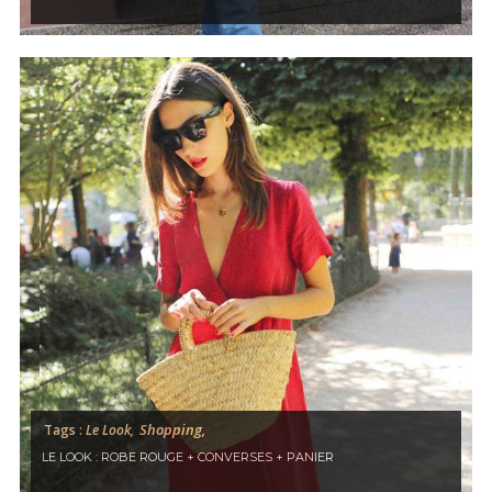
MODE, BEAUTÉ, DÉCO,
LIFESTYLE
Inspirations, style et sélections
shopping
directement dans votre boite
aux lettres !
This popup will close in:
59
FERMER
Shopping,
Tags :
Le Look,
LE LOOK : ROBE ROUGE + CONVERSES + PANIER