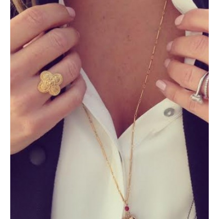
MODE, BEAUTÉ, DÉCO,
LIFESTYLE
Inspirations, style et sélections
shopping
directement dans votre boite
aux lettres !
This popup will close in:
60
FERMER