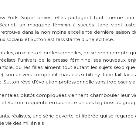
ew York. Super amies, elles partagent tout, même leur c
ur Scarlet, un magazine féminin à succès. Jane vient jus
n retrouve dans la non moins excellente dernière saison 
ux sociaux et Sutton est l’assistante d’une éditrice.
ntales, amicales et professionnelles, on se rend compte qu
 réaliste l’univers de la presse féminine, ses nouveaux en
icle, oui les filles aiment tout autant les sujets sexo que 
e), son univers compétitif mais pas si bitchy. Jane fait face 
e, Sutton rêve d’évolution professionnelle sans trop oser y al
timentales plutôt compliquées viennent chambouler leur vi
e et Sutton fréquente en cachette un des big boss du grou
ants, réalistes, une série ouverte et libérée qui se regar
vie des millénials.