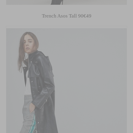
Trench Asos Tall 90€49
MODE, BEAUTÉ, DÉCO,
LIFESTYLE
Inspirations, style et sélections
shopping
directement dans votre boite
aux lettres !