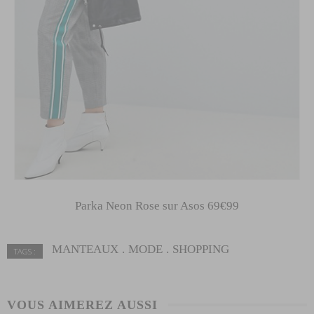
This popup will close in:
59
FERMER
Parka Neon Rose sur Asos 69€99
MANTEAUX
MODE
SHOPPING
TAGS :
VOUS AIMEREZ AUSSI