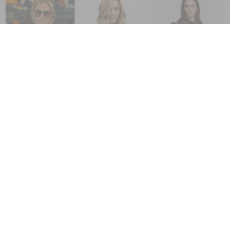
Toutes les excuses sont bonnes ! Hé oui, toutes ! Ici on fête la
saint valentin à notre façon. En se procurant une jolie pièce
avec un imprimé cœur ! Enfin on va pouvoir s’offrir ce tee-shirt
Elise Chalmin ou cette marinière Comme des garçons sur
lesquels on avait des vues depuis plusieurs mois. Et voilà, là on
concrétise, c’est aussi fait pour ça la Saint Valentin non ?
Et si vous êtes une éternelle romantique et que pour vous la
Saint Valentin se fête en tête à tête avec votre moitié, vous