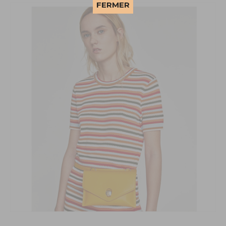
This popup will close in:
58
FERMER