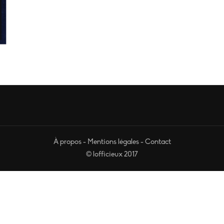
À propos
-
Mentions légales
-
Contact
© lofficieux 2017