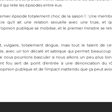
l qui relie les épisodes entre eux.
emier épisode totalement choc de la saison 1 : Une membre
tre qu’il ait une relation sexuelle avec une truie, et 
opinion publique se mobilise, et le premier ministre se re
t, vulgaire, totalement dingue, mais tout le talent de cet
 juste, avec un ton décalé et satirique qui permet beauco
le nous pourrions basculer si nous allions un peu plus loi
ent fou sert de point d’entrée à une dénonciation du r
l’opinion publique et de l’impact inattendu que ça peut avoi