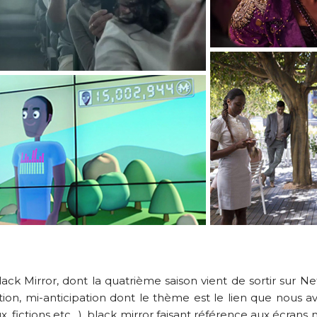
ack Mirror, dont la quatrième saison vient de sortir sur Ne
iction, mi-anticipation dont le thème est le lien que nous
x, fictions etc…), black mirror faisant référence aux écrans no