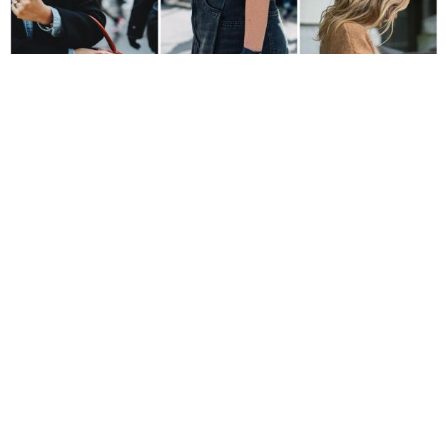
On a vu fleurir plusieurs types de sacs à la sortie des défilés et
sur les instagrams des fashionistas : des sacs ronds, des sacs
seau à anse, des sac mallette… Ces sacs assez typés viennent
relever une silhouette toute simple, donner du chic à une
tenue décontractée. Mais si on a pas envie d’investir dans ces
sacs de créateurs, notre ami espagnol nous propose quelques
modèles qui font vraiment de l’effet !