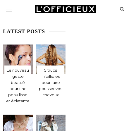
LATEST POSTS
Le nouveau
5 trucs
geste
infaillibles
beauté
pour faire
pour une
pousser vos
peau lisse
cheveux
et éclatante