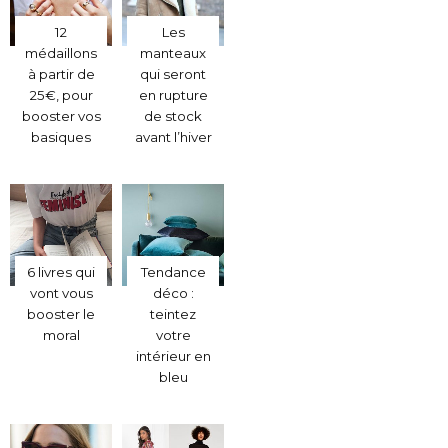
12
Les
médaillons
manteaux
à partir de
qui seront
25€, pour
en rupture
booster vos
de stock
basiques
avant l’hiver
6 livres qui
Tendance
vont vous
déco :
booster le
teintez
moral
votre
intérieur en
bleu