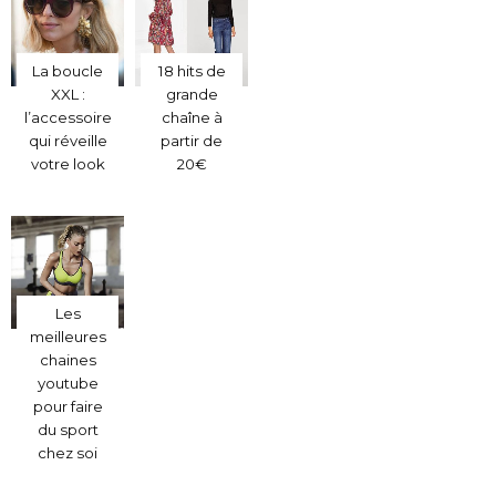
La boucle
18 hits de
XXL :
grande
l’accessoire
chaîne à
qui réveille
partir de
votre look
20€
Les
meilleures
chaines
youtube
pour faire
du sport
chez soi