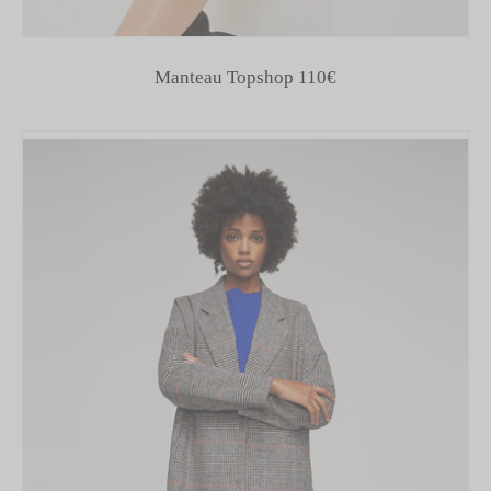
Manteau Topshop 110€
MODE, BEAUTÉ, DÉCO,
LIFESTYLE
Inspirations, style et sélections
shopping
directement dans votre boite
aux lettres !