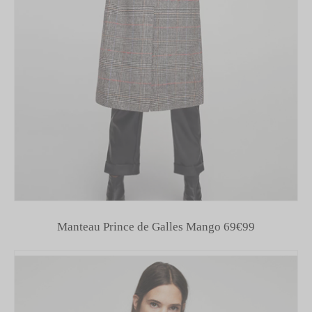
This popup will close in:
59
FERMER
Manteau Prince de Galles Mango 69€99