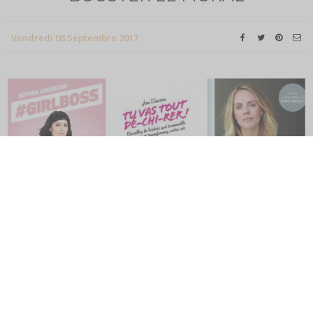
Vendredi 08 Septembre 2017
Ue fois envolée la nostalgie des vacances d’été, la rentrée est
aussi synonyme de renouveau. On a rechargé les batteries, on
a une page blanche devant nous et l’occasion de démarrer de
nouveaux projets.