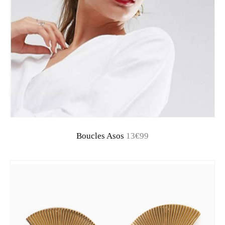
Boucles Asos
13€99