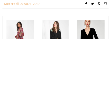
Mercredi 09 Ao?t 2017
Robe en
Robe & other
Robe tunique
velours Zara
stories
99€
brodée & other
39€95
stories
69€