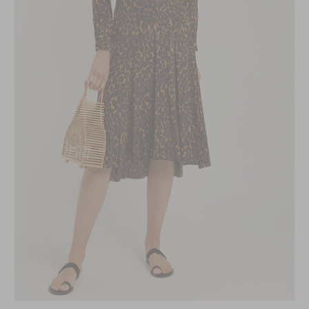
MODE, BEAUTÉ, DÉCO,
LIFESTYLE
Inspirations, style et sélections
shopping
directement dans votre boite
aux lettres !