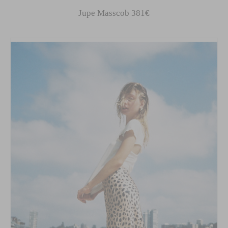
Jupe Masscob 381€
This popup will close in:
59
FERMER