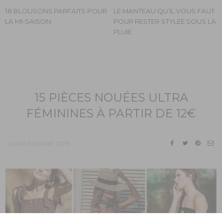
18 BLOUSONS PARFAITS POUR
LE MANTEAU QU’IL VOUS FAUT
LA MI-SAISON
POUR RESTER STYLÉE SOUS LA
PLUIE
15 PIÈCES NOUÉES ULTRA
FÉMININES À PARTIR DE 12€
Lundi 02 Juillet 2018