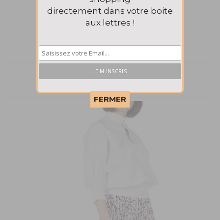
directement dans votre boite
aux lettres !
Jupe Faithfull the brand 161€
This popup will close in:
57
FERMER