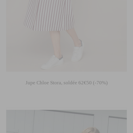
Jupe Chloe Stora, soldée 62€50 (-70%)