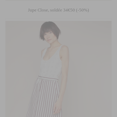
Jupe Close, soldée 34€50 (-50%)