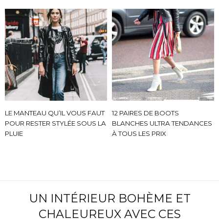
MODE, BEAUTÉ, DÉCO,
LIFESTYLE
Inspirations, style et sélections
shopping
directement dans votre boite
aux lettres !
LE MANTEAU QU’IL VOUS FAUT
12 PAIRES DE BOOTS
POUR RESTER STYLÉE SOUS LA
BLANCHES ULTRA TENDANCES
PLUIE
À TOUS LES PRIX
This popup will close in:
59
FERMER
UN INTÉRIEUR BOHÈME ET
CHALEUREUX AVEC CES