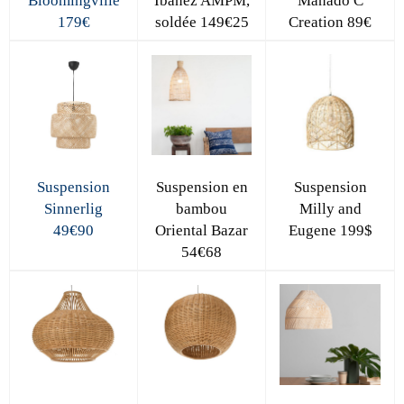
Bloomingville
Ibanez AMPM,
Manado C
179€
soldée 149€25
Creation 89€
Suspension
Suspension en
Suspension
Sinnerlig
bambou
Milly and
49€90
Oriental Bazar
Eugene 199$
54€68