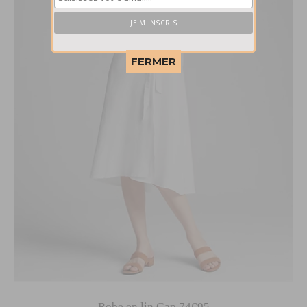
This popup will close in:
58
FERMER
Robe en lin Gap 74€95