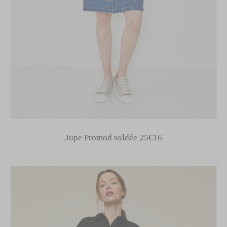
Jupe Promod soldée 25€16
MODE, BEAUTÉ, DÉCO,
LIFESTYLE
Inspirations, style et sélections
shopping
directement dans votre boite