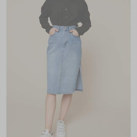
aux lettres !
This popup will close in:
59
FERMER