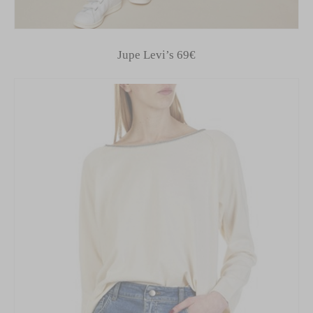
Jupe Levi’s 69€