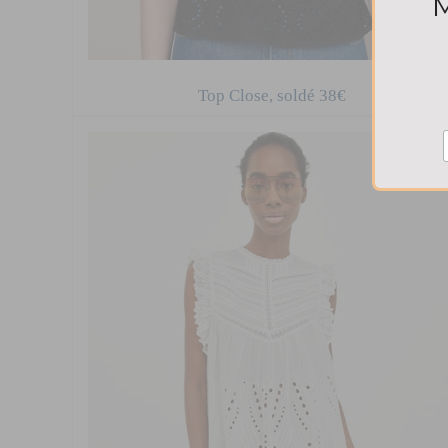
Top Close, soldé 38€