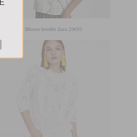
E
Blouse brodée Zara 29€95