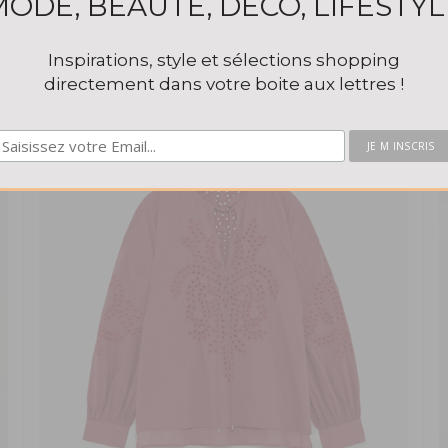
MODE, BEAUTÉ, DÉCO, LIFESTYL
Inspirations, style et sélections shopping
directement dans votre boite aux lettres !
Top cache-coeur brodé Zara 29€95
This popup will close in:
58