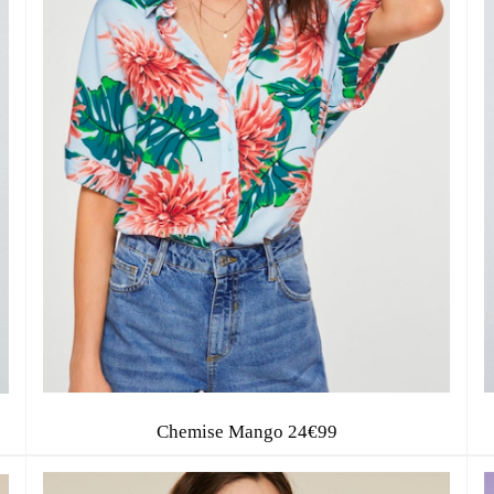
MODE, BEAUTÉ, DÉCO, LIFESTYL
Inspirations, style et sélections shopping
Chemise Mango 24€99
directement dans votre boite aux lettres !