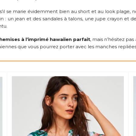
il se marie évidemment bien au short et au look plage, n
n : un jean et des sandales à talons, une jupe crayon et d
ntu.
chemises à l’imprimé hawaiien parfait
, mais n’hésitez pas 
ïennes que vous pourrez porter avec les manches repliées e