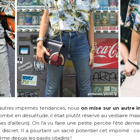
t autres imprimés tendances, nous
on mise sur un autre i
t tombé en désuétude, il était plutôt réservé au vestiaire 
s d’ailleurs). On l’a vu faire une petite percée l’été dern
 discret. Il a pourtant un sacré potentiel cet imprimé : col
 même depuis les pavés citadins !