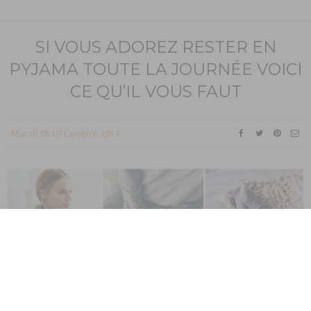
SI VOUS ADOREZ RESTER EN
PYJAMA TOUTE LA JOURNÉE VOICI
CE QU’IL VOUS FAUT
Mardi 05 D?cembre 2017