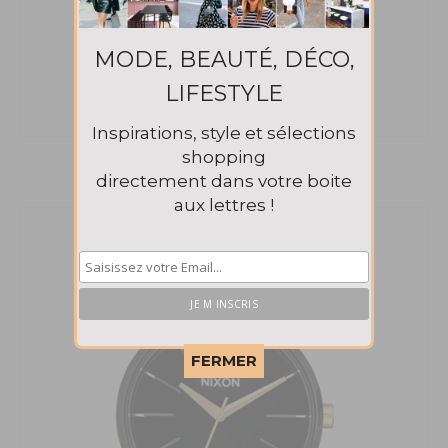
MODE, BEAUTÉ, DÉCO,
LIFESTYLE
Inspirations, style et sélections
shopping
Montre the kensington Nixon
149€
directement dans votre boite
aux lettres !
This popup will close in:
58
FERMER