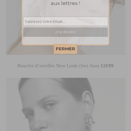
aux lettres !
This popup will close in:
58
FERMER
Boucles d’oreilles New Look chez Asos
12€99