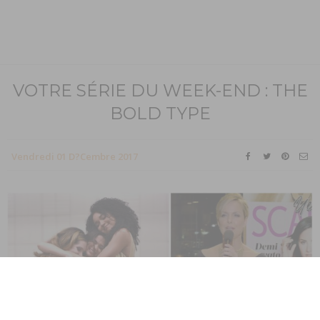
VOTRE SÉRIE DU WEEK-END : THE
BOLD TYPE
Vendredi 01 D?cembre 2017