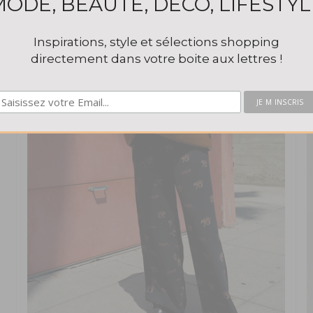
MODE, BEAUTÉ, DÉCO, LIFESTYL
Inspirations, style et sélections shopping
directement dans votre boite aux lettres !
This popup will close in:
57