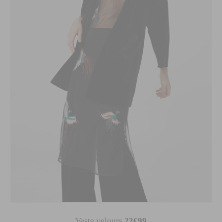
Veste velours
22€99