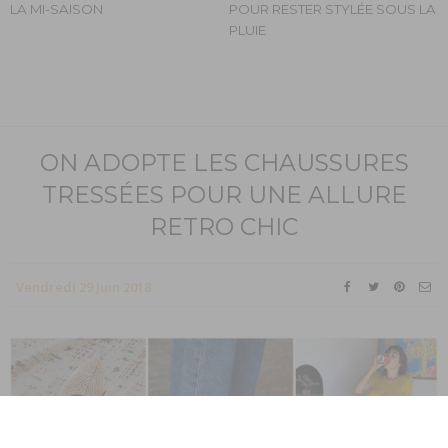
LA MI-SAISON
POUR RESTER STYLÉE SOUS LA
PLUIE
ON ADOPTE LES CHAUSSURES
TRESSÉES POUR UNE ALLURE
RETRO CHIC
Vendredi 29 Juin 2018