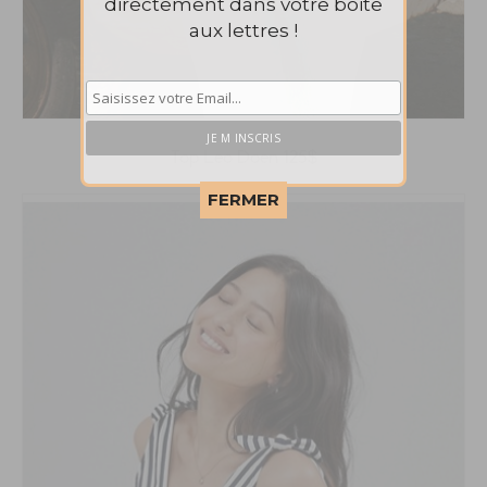
directement dans votre boite
aux lettres !
Top Leo Doen 125$
This popup will close in:
57
FERMER