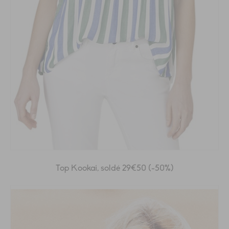
Top Kookai, soldé 29€50 (-50%)