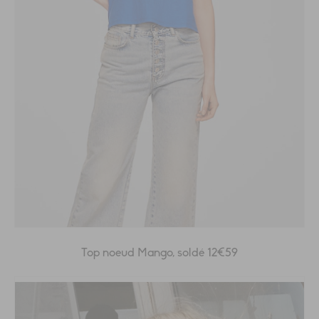
Top noeud Mango, soldé 12€59