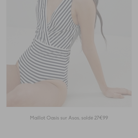
Maillot Oasis sur Asos, soldé 27€99