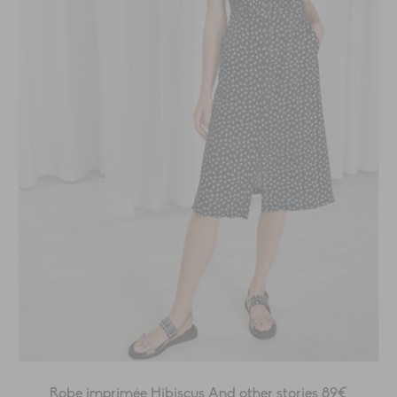
Robe imprimée Hibiscus And other stories 89€