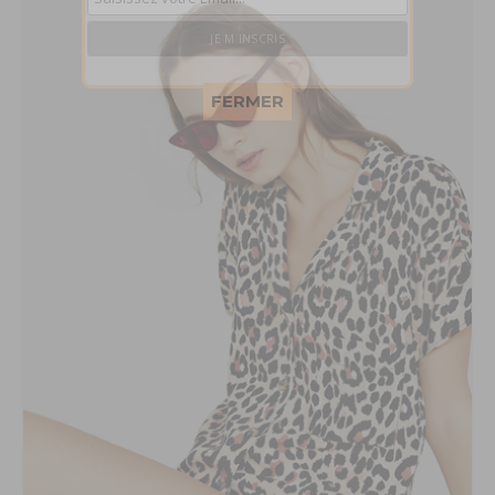
This popup will close in:
58
FERMER