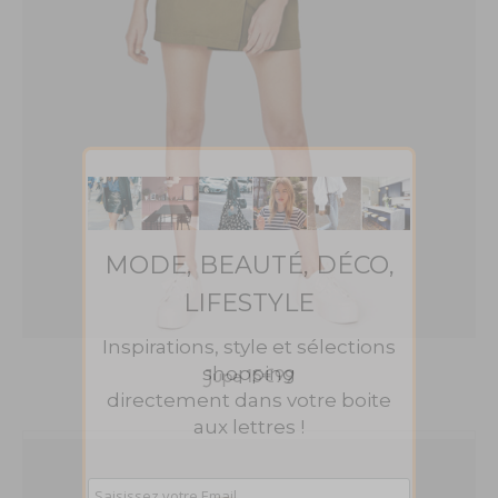
MODE, BEAUTÉ, DÉCO,
LIFESTYLE
Inspirations, style et sélections
shopping
Jupe 15€99
directement dans votre boite
aux lettres !