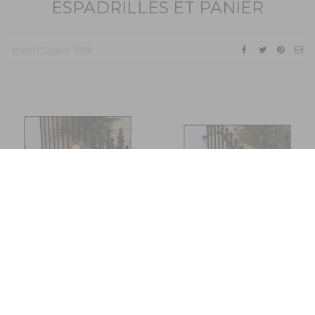
ESPADRILLES ET PANIER
Mardi 12 Juin 2018
Un look d’été facile et féminin dont on ne se lasse pas.