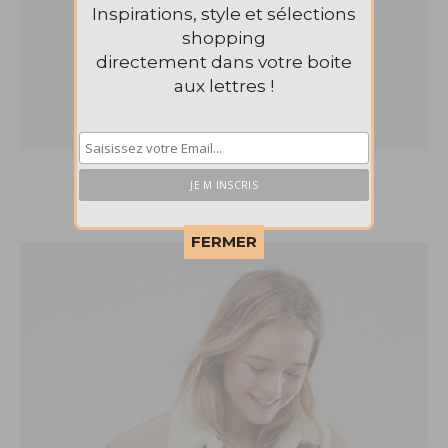
Inspirations, style et sélections
shopping
directement dans votre boite
aux lettres !
Veste Moto Topshop
125€
This popup will close in:
58
FERMER