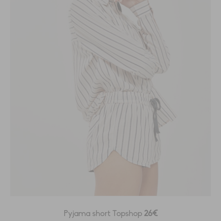
Pyjama short Topshop
26€