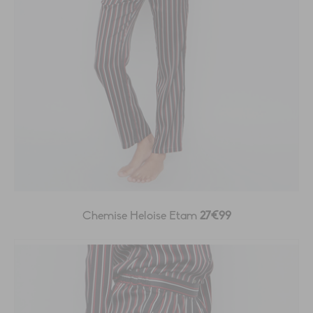
Chemise Heloise Etam
27€99