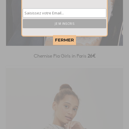
This popup will close in:
58
FERMER
Chemise Pia Girls in Paris
26€