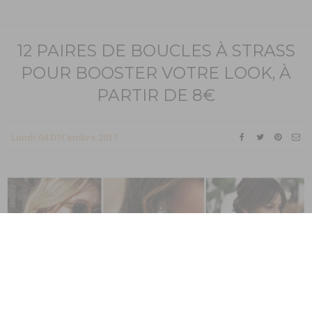
12 PAIRES DE BOUCLES À STRASS
POUR BOOSTER VOTRE LOOK, À
PARTIR DE 8€
Lundi 04 D?cembre 2017