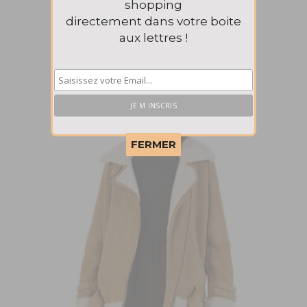
shopping
directement dans votre boite
aux lettres !
Perfecto Stewart Heimstone
1500€
This popup will close in:
57
FERMER