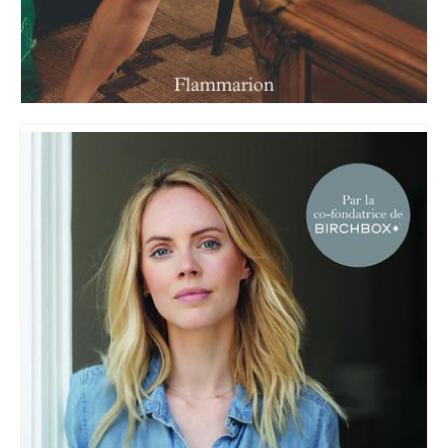
MODE, BEAUTÉ, DÉCO,
LIFESTYLE
Inspirations, style et sélections
shopping
directement dans votre boite
aux lettres !