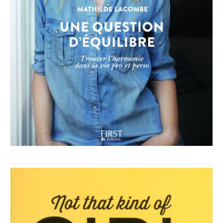
This popup will close in:
59
FERMER