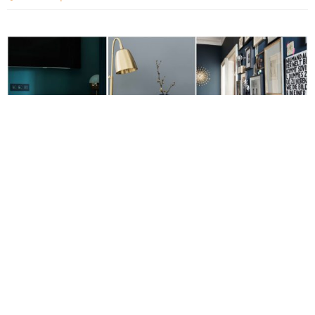
On ne pense pas toujours au bleu en décoration. Et pourtant,
le bleu est une couleur relaxante, riche de multiples nuances.
Le bleu azur agrandit l’intérieur, le bleu profond ou marine
donne un côté douillet et chaleureux.
Jouée en total look ou par petites touches, n’hésitez plus à
mettre du bleu dans votre maison !