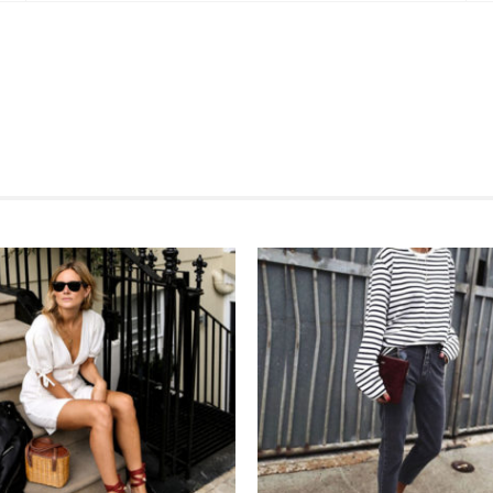
MODE, BEAUTÉ, DÉCO, LIFESTYL
Inspirations, style et sélections shopping
directement dans votre boite aux lettres !
This popup will close in:
59