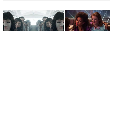
Petit bijou cette semaine avec Black Mirror, dont la quatrième
saison vient de sortir sur Netflix. Alors, comment vous décrire
cet ovni télévisuel, mi-science fiction, mi-anticipation dont le
thème est le lien que nous avons aux écrans et aux médias en
général (télévision, réseaux sociaux, fictions etc…), black mirror