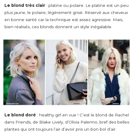
Le blond très clair
: platine ou polaire. Le platine est un peu
plus jaune, le polaire, légèrement grisé. Réservé aux cheveux
en bonne santé car la technique est assez agressive. Mais,
bien réalisés, ces blonds donnent un style inégalable.
MODE, BEAUTÉ, DÉCO,
LIFESTYLE
Inspirations, style et sélections
shopping
directement dans votre boite
aux lettres !
Le blond doré
: healthy girl en vue ! C’est le blond de Rachel
This popup will close in:
60
FERMER
dans Friends, de Blake Lively, d’Olivia Palermo, bref des belles
plantes qui ont toujours l’air d’avoir pris un bon bol d’air.