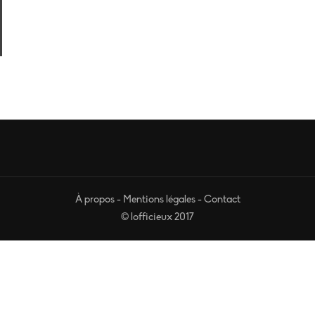
À propos
-
Mentions légales
-
Contact
© lofficieux 2017