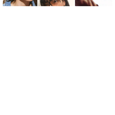
Vous le sentez l’été ? Pas encore ? Bon nous non plus.
Néanmoins ça nous empêchera pas d’adopter la tendance
bijoux du moment et de porter des coquillages autour du cou,
aux oreilles, au poignet, bref partout ! C’est beau, c’est estival
et ça nous rappelle l’époque où l’on se fabriquait nous même
nos bijoux avec les plus beaux coquillages qu’on avait mis des
heures à ramasser et nettoyer soigneusement , et qu’on
conservait précieusement année après année dans une petite
boîte aux trésors.