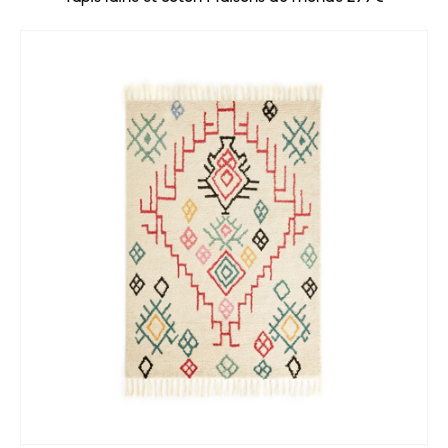
MODE, BEAUTÉ, DÉCO,
LIFESTYLE
Inspirations, style et sélections
shopping
directement dans votre boite
aux lettres !
This popup will close in:
59
FERMER