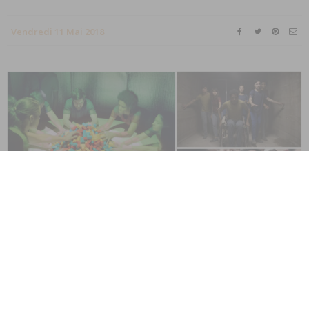
Vendredi 11 Mai 2018
3% est une série brésilienne d’anticipation dont la saison 1
diffusée sur Netflix fin 2016 nous a beaucoup plu. Ça tombe
bien, la saison 2 vient de sortir !