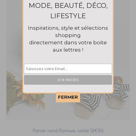
MODE, BEAUTÉ, DÉCO,
LIFESTYLE
Inspirations, style et sélections
shopping
directement dans votre boite
aux lettres !
This popup will close in:
58
FERMER
Panier rond Romwe, soldé 12€50