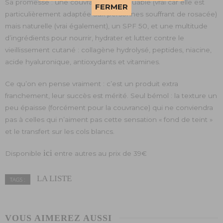
Sa promesse : une couvrance remarquable (vrai car elle est
This popup will close in:
57
FERMER
particulièrement adaptée aux personnes souffrant de rosacée)
mais naturelle (vrai également), un SPF 50, et une multitude
d’ingrédients pour nourrir, hydrater et lutter contre le
vieillissement cutané : collagène hydrolysé, peptides, niacine,
acide hyaluronique, antioxydants et vitamines.
Ce qu’on en pense vraiment : c’est un produit extra
franchement, leur succès est mérité. Seul bémol : la texture un
peu épaisse (forcément pour la couvrance) qui ne conviendra
pas à celles qui n’aiment pas cette sensation « fond de teint »
et le transfert sur les cols blancs.
ici
Disponible
entre autres au prix de 39€
LA LISTE
TAGS :
VOUS AIMEREZ AUSSI