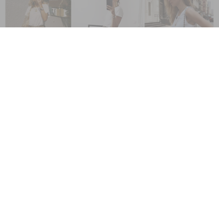
Si beaucoup d’entre nous ont aujourd’hui adopté cet imprimé