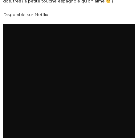
dos, tres (la petite touche espagnole qu’on aime
)
Disponible sur Netflix