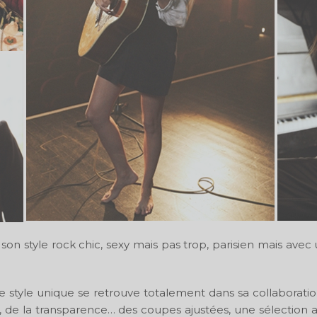
e son style rock chic, sexy mais pas trop, parisien mais av
e style unique se retrouve totalement dans sa collaboratio
ir, de la transparence… des coupes ajustées, une sélection