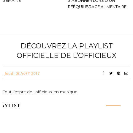
SEMAINE
S’ABONNER LORS D’UN
RÉÉQUILIBRAGE ALIMENTAIRE
DÉCOUVREZ LA PLAYLIST
OFFICIELLE DE L’OFFICIEUX
Jeudi 03 Ao?t 2017
Tout l’esprit de l’officieux en musique
LAYLIST